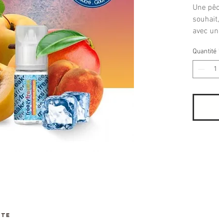
Une pêc
souhait,
avec un
Quantité
NTE