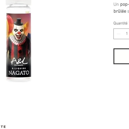
Un
pop-
brûlée
s
Quantité
NTE